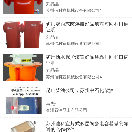
刘晶晶
苏州信科宣机械设备有限公司4
矿用双筒式防爆器好品质靠时间和口碑
证明
刘晶晶
苏州信科宣机械设备有限公司4
矿用断水保护装置好品质靠时间和口碑
证明
刘晶晶
苏州信科宣机械设备有限公司4
昆山柴油公司，苏州中石化柴油
马先生
奉浦石油昆山有限公司
苏州信科宣片式多层陶瓷电容器做您靠
谱的合作伙伴