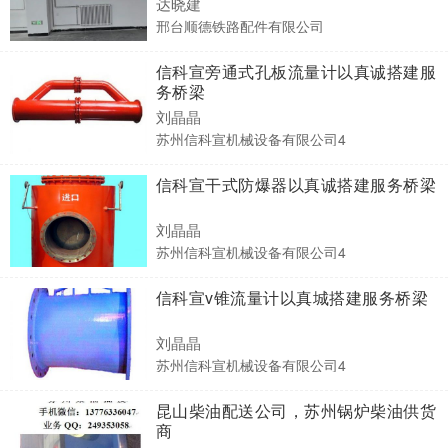
达晓建
邢台顺德铁路配件有限公司
信科宣旁通式孔板流量计以真诚搭建服
务桥梁
刘晶晶
苏州信科宣机械设备有限公司4
信科宣干式防爆器以真诚搭建服务桥梁
刘晶晶
苏州信科宣机械设备有限公司4
信科宣v锥流量计以真城搭建服务桥梁
刘晶晶
苏州信科宣机械设备有限公司4
昆山柴油配送公司，苏州锅炉柴油供货
商