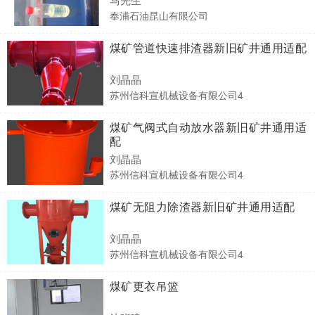
奉浦石油昆山有限公司
煤矿管道快速排渣器新旧矿井通用适配
刘晶晶
苏州信科宣机械设备有限公司4
煤矿气阀式自动放水器新旧矿井通用适
配
刘晶晶
苏州信科宣机械设备有限公司4
煤矿无阻力除渣器新旧矿井通用适配
刘晶晶
苏州信科宣机械设备有限公司4
煤矿更衣吊篮